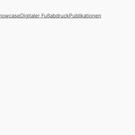
howcase
Digitaler Fußabdruck
Publikationen